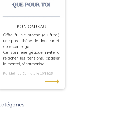
BON CADEAU
Offre à un.e proche (ou à toi)
une parenthèse de douceur et
de recentrage.
Ce soin énergétique invite à
relâcher les tensions, apaiser
le mental, réharmonise...
Par Mélinda Carniato
le 10/12/25
⟶
Catégories