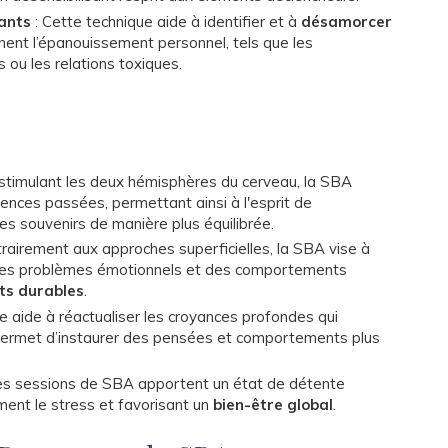
ants
: Cette technique aide à identifier et à
désamorcer
inent l’épanouissement personnel, tels que les
u les relations toxiques.
 stimulant les deux hémisphères du cerveau, la SBA
iences passées, permettant ainsi à l'esprit de
les souvenirs de manière plus équilibrée.
rairement aux approches superficielles, la SBA vise à
es problèmes émotionnels et des comportements
s durables
.
lle aide à réactualiser les croyances profondes qui
t permet d’instaurer des pensées et comportements plus
es sessions de SBA apportent un état de détente
ent le stress et favorisant un
bien-être global
.