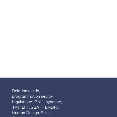
Relation d'aide,
programmation neuro-
linguistique (PNL), hypnose,
TAT, EFT, SBA (= EMDR),
Human Design, Soins