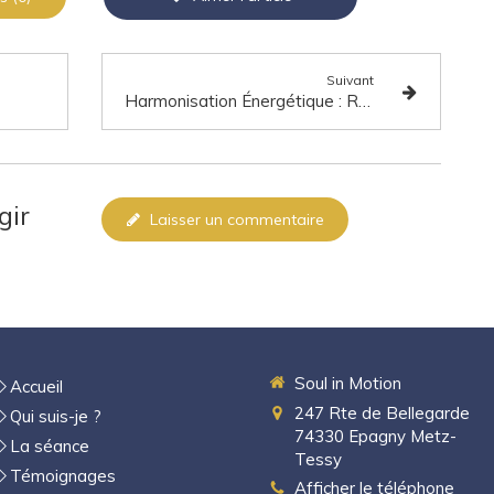
Suivant
Harmonisation Énergétique : Retrouver l'Équilibre Corps-Esprit
gir
Laisser un commentaire
Soul in Motion
Accueil
247 Rte de Bellegarde
Qui suis-je ?
74330
Epagny Metz-
La séance
Tessy
Témoignages
Afficher le téléphone