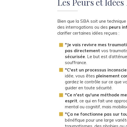
Les Peurs et Idées
Bien que la SBA soit une technique 
des interrogations ou des
peurs in
clarifier certaines idées reçues :
"Je vais revivre mes traumat
pas directement
vos traumati
sécurisée
. Le but est d’atténu
souffrance.
"C'est un processus inconscien
idée, vous êtes
pleinement con
gardez le contrôle sur ce que vo
guider en toute sécurité.
"Ce n'est qu'une méthode me
esprit
, ce qui en fait une approc
mental ou cognitif, mais mobili
"Ça ne fonctionne pas sur to
bénéfique pour une large variét
traumatismes, des phobies ou 