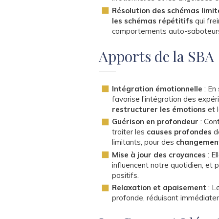
Résolution des schémas limit
les schémas répétitifs
qui fre
comportements auto-saboteurs o
Apports de la SBA
Intégration émotionnelle
: En
favorise l’intégration des expér
restructurer les émotions
et 
Guérison en profondeur
: Cont
traiter les
causes profondes
d
limitants, pour des
changement
Mise à jour des croyances
: E
influencent notre quotidien, e
positifs.
Relaxation et apaisement
: L
profonde, réduisant immédiatem