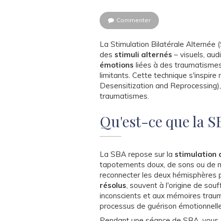
Commenter
La Stimulation Bilatérale Alternée 
des
stimuli alternés
– visuels, audi
émotions
liées à des traumatisme
limitants. Cette technique s'insp
Desensitization and Reprocessing), 
traumatismes.
Qu'est-ce que la S
La SBA repose sur la
stimulation
tapotements doux, de sons ou de m
reconnecter les deux hémisphères
résolus
, souvent à l'origine de so
inconscients et aux mémoires trau
processus de guérison émotionnelle
Pendant une séance de SBA, vous 