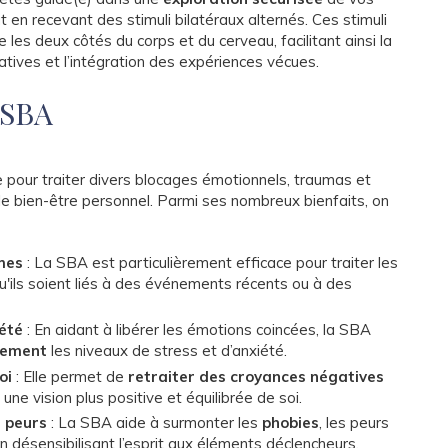
ut en recevant des stimuli bilatéraux alternés. Ces stimuli
les deux côtés du corps et du cerveau, facilitant ainsi la
tives et l’intégration des expériences vécues.
a SBA
pour traiter divers blocages émotionnels, traumas et
le bien-être personnel. Parmi ses nombreux bienfaits, on
mes
: La SBA est particulièrement efficace pour traiter les
qu'ils soient liés à des événements récents ou à des
iété
: En aidant à libérer les émotions coincées, la SBA
ivement
les niveaux de stress et d’anxiété.
oi
: Elle permet de
retraiter des croyances négatives
ne vision plus positive et équilibrée de soi.
s peurs
: La SBA aide à surmonter les
phobies
, les peurs
en désensibilisant l’esprit aux éléments déclencheurs.