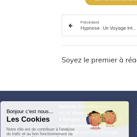
Précédent
Hypnose : Un Voyage Intérieur pour Mieux se Comprendre
Soyez le premier à réa
Mélinda Carniato
vous
reçoit
dans son cabinet
à
Epagny,
et peut également
vous accompagner à
distance
pour tout blocage