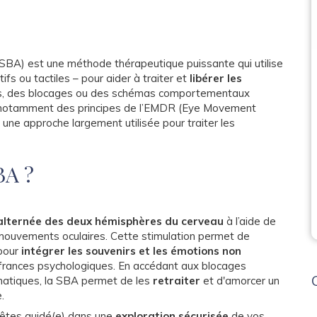
(SBA) est une méthode thérapeutique puissante qui utilise
tifs ou tactiles – pour aider à traiter et
libérer les
s, des blocages ou des schémas comportementaux
ire notamment des principes de l’EMDR (Eye Movement
une approche largement utilisée pour traiter les
BA ?
 alternée des deux hémisphères du cerveau
à l’aide de
ouvements oculaires. Cette stimulation permet de
 pour
intégrer les souvenirs et les émotions non
uffrances psychologiques. En accédant aux blocages
matiques, la SBA permet de les
retraiter
et d'amorcer un
.
êtes guidé(e) dans une
exploration sécurisée
de vos