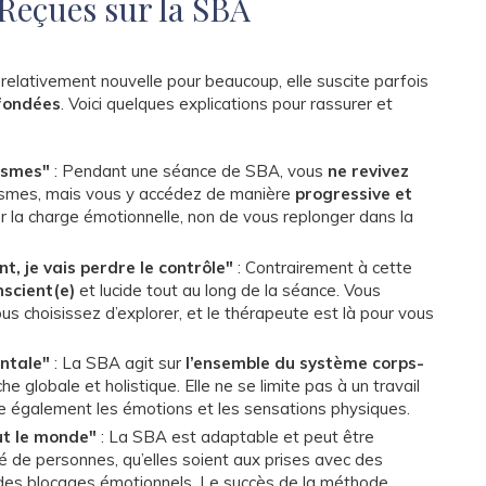
 Reçues sur la SBA
relativement nouvelle pour beaucoup, elle suscite parfois
fondées
. Voici quelques explications pour rassurer et
ismes"
: Pendant une séance de SBA, vous
ne revivez
smes, mais vous y accédez de manière
progressive et
er la charge émotionnelle, non de vous replonger dans la
t, je vais perdre le contrôle"
: Contrairement à cette
scient(e)
et lucide tout au long de la séance. Vous
us choisissez d’explorer, et le thérapeute est là pour vous
ntale"
: La SBA agit sur
l’ensemble du système corps-
he globale et holistique. Elle ne se limite pas à un travail
se également les émotions et les sensations physiques.
ut le monde"
: La SBA est adaptable et peut être
é de personnes, qu’elles soient aux prises avec des
des blocages émotionnels. Le succès de la méthode