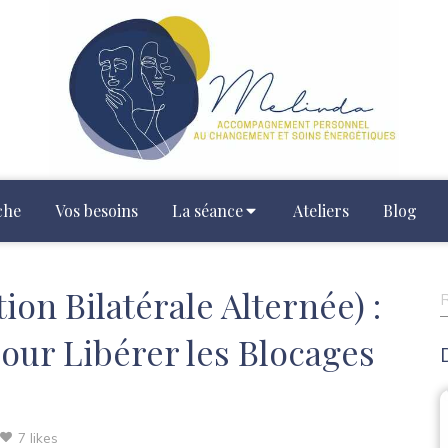
che
Vos besoins
La séance
Ateliers
Blog
ion Bilatérale Alternée) :
R
ur Libérer les Blocages
7 likes