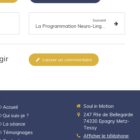
Suivant
La Programmation Neuro-Linguistique (PNL) : un outil puissant pour transformer votre vie
gir
Laisser un commentaire
Soul in Motion
Accueil
247 Rte de Bellegarde
Qui suis-je ?
74330
Epagny Metz-
La séance
Tessy
Témoignages
Afficher le téléphone