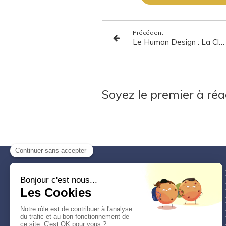
Précédent
Le Human Design : La Clé Pour Mieux Se Comprendre et Révéler Son Potentiel !
Soyez le premier à réa
Mélinda Carniato
vous
reçoit
dans son cabinet
à
Epagny,
et peut également
vous accompagner à
distance
pour tout blocage
physique, émotionnel, troubles