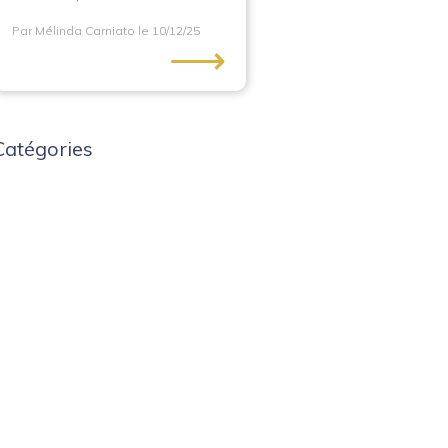
Par Mélinda Carniato
le 10/12/25
⟶
Catégories