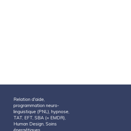
Relation d'aide,
programmation neuro-
linguistique (PNL), hypnose,
TAT, EFT, SBA (= EMDR),
Human Design, Soins
énergétiques